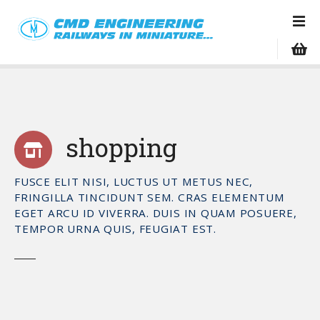
S
k
i
p
t
o
c
o
shopping
n
t
e
FUSCE ELIT NISI, LUCTUS UT METUS NEC,
n
FRINGILLA TINCIDUNT SEM. CRAS ELEMENTUM
t
EGET ARCU ID VIVERRA. DUIS IN QUAM POSUERE,
TEMPOR URNA QUIS, FEUGIAT EST.