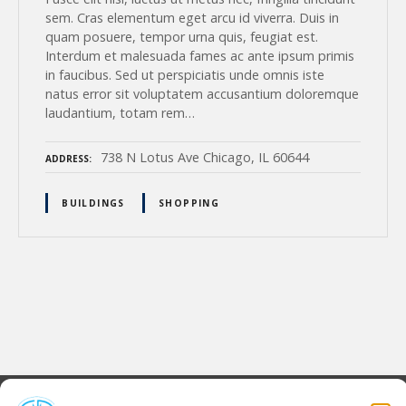
sem. Cras elementum eget arcu id viverra. Duis in
quam posuere, tempor urna quis, feugiat est.
Interdum et malesuada fames ac ante ipsum primis
in faucibus. Sed ut perspiciatis unde omnis iste
natus error sit voluptatem accusantium doloremque
laudantium, totam rem…
738 N Lotus Ave Chicago, IL 60644
ADDRESS
BUILDINGS
SHOPPING
P
o
s